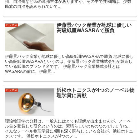
州、自治州など85の連邦主体がありますが、その中で共和国は、少数
民族の自治を認められていて...
伊藤景パック産業が地球に優しい
ビジネス
高級紙皿WASARAで勝負
伊藤景パック産業が地球に優しい高級紙皿WASARAで勝負 地球に優し
い高級紙皿WASARAというのは、伊藤景パック産業株式会社が製造し
ている紙皿のブランド名です。 伊藤景パック産業株式会社とは
WASARAの前に、伊藤景...
浜松ホトニクスが4つのノーベル物
ビジネス
理学賞に貢献
理論物理学の分野は、一般人にはとても理解が出来ませんが、ノーベ
ル賞を受賞した研究というのは、素晴らしいのものなのでしょうね。
そんなノーベル物理学賞に4回も深く関与している会社が、浜松ホトニ
クスです。 浜松ホトニクスが4つのノ...