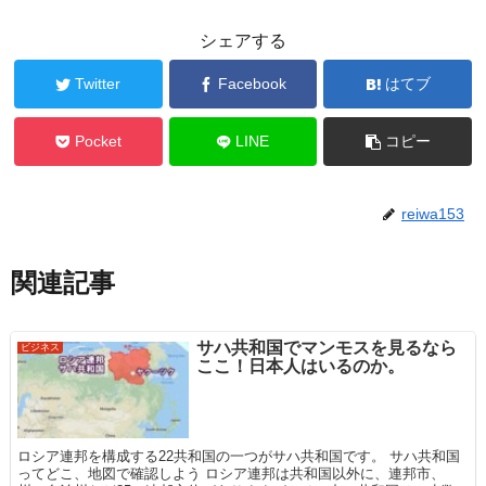
シェアする
Twitter
Facebook
はてブ
Pocket
LINE
コピー
reiwa153
関連記事
サハ共和国でマンモスを見るなら
ビジネス
ここ！日本人はいるのか。
ロシア連邦を構成する22共和国の一つがサハ共和国です。 サハ共和国
ってどこ、地図で確認しよう ロシア連邦は共和国以外に、連邦市、