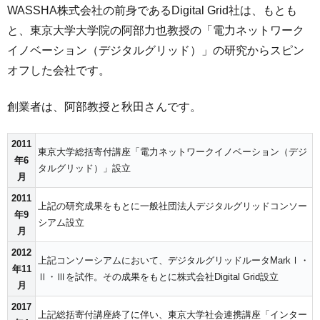
WASSHA株式会社の前身であるDigital Grid社は、もとも
と、東京大学大学院の阿部力也教授の「電力ネットワーク
イノベーション（デジタルグリッド）」の研究からスピン
オフした会社です。
創業者は、阿部教授と秋田さんです。
2011
東京大学総括寄付講座「電力ネットワークイノベーション（デジ
年6
タルグリッド）」設立
月
2011
上記の研究成果をもとに一般社団法人デジタルグリッドコンソー
年9
シアム設立
月
2012
上記コンソーシアムにおいて、デジタルグリッドルータMarkⅠ・
年11
Ⅱ・Ⅲを試作。その成果をもとに株式会社Digital Grid設立
月
2017
上記総括寄付講座終了に伴い、東京大学社会連携講座「インター