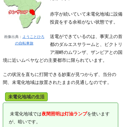
赤字が続いていて未電化地域に設備
投資をする余裕がない状態です。
送電ができているのは、事実上の首
画像出典：
ようことひろ
の自転車旅
都のダルエスサラームと、ビクトリ
ア湖畔のムワンザ、ザンビアとの国
境に近いムベヤなどの主要都市に限られています。
この状況を直ちに打開できる妙案が見つからず、当分の
間、未電化地域は放置されたままの見通しなのです。
未電化地域の生活
未電化地域では
夜間照明は灯油ランプ
を使います
が、暗いです。