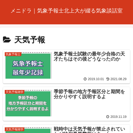
メニドラ｜気象予報士北上大が綴る気象談話室
天気予報
気象予報士試験の最年少合格の天
気象予報士
才たちはその後どうなったのか
2019.10.01
2021.08.29
季節予報の地方予報区分と期間を
天気予報雑学
分かりやすく説明するよ
2019.11.19
戦時中は天気予報が禁止されてい
天気予報雑学