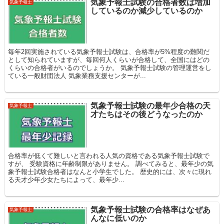
気象予報士試験の合格者数は増加
気象予報士
しているのか減少しているのか
毎年2回実施されている気象予報士試験は、合格率が5%程度の難関だ
として知られていますが、毎回何人くらいが合格して、全国にはどの
くらいの合格者がいるのでしょうか。 気象予報士試験の管理運営をし
ている一般財団法人 気象業務支援センターが...
気象予報士試験の最年少合格の天
気象予報士
才たちはその後どうなったのか
合格率が低くて難しいと言われる人気の資格である気象予報士試験で
すが、 受験資格に年齢制限がありません。 調べてみると、最年少の気
象予報士試験合格者はなんと小学生でした。 歴史的には、次々に現れ
る天才少年少女たちによって、最年少...
気象予報士試験の合格率はなぜあ
気象予報士
んなに低いのか