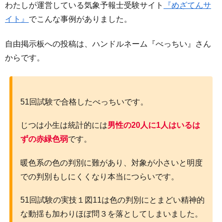
わたしが運営している気象予報士受験サイト
『めざてんサ
イト』
でこんな事例がありました。
自由掲示板への投稿は、ハンドルネーム『べっちい』さん
からです。
51回試験で合格したべっちいです。
じつは小生は統計的には
男性の20人に1人はいるは
ずの赤緑色弱
です。
暖色系の色の判別に難があり、対象が小さいと明度
での判別もしにくくなり本当につらいです。
51回試験の実技１図11は色の判別にとまどい精神的
な動揺も加わりほぼ問３を落としてしまいました。