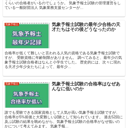
くらいの合格者がいるのでしょうか。 気象予報士試験の管理運営をし
ている一般財団法人 気象業務支援センターが...
気象予報士試験の最年少合格の天
気象予報士
才たちはその後どうなったのか
合格率が低くて難しいと言われる人気の資格である気象予報士試験で
すが、 受験資格に年齢制限がありません。 調べてみると、最年少の気
象予報士試験合格者はなんと小学生でした。 歴史的には、次々に現れ
る天才少年少女たちによって、最年少...
気象予報士試験の合格率はなぜあ
気象予報士
んなに低いのか
誰でも受験できる国家資格として人気が高い気象予報士試験ですが、
合格率が5%前後と大変難しい試験として知られています。 過去52回に
及ぶ試験の結果を眺めながら、気象予報士試験の合格率がなぜ低いの
かについて考えてみます。 気象予報...